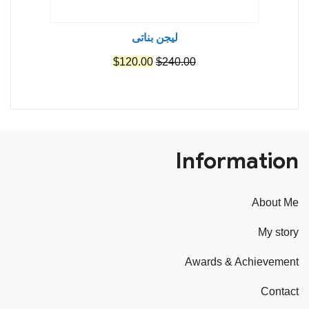
ليجن بناتى
السعر
السعر
$
120.00
$
240.00
الأصلي
الحالي
هو:
هو:
$120.00.
$240.00.
Information
About Me
My story
Awards & Achievement
Contact