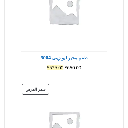
طقم محير ليو زيتى 3004
السعر
السعر
$
525.00
$
650.00
الأصلي
الحالي
هو:
هو:
منتج
سعر العرض
$525.00.
$650.00.
مخفض