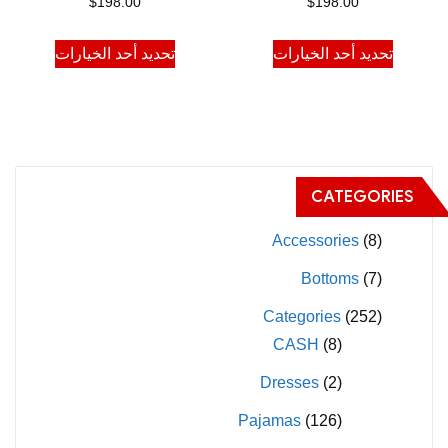
$
198.00
$
198.00
هناك
هناك
تحديد أحد الخيارات
تحديد أحد الخيارات
العديد
العديد
من
من
الأشكال
الأشكال
المختلفة
المختلفة
لهذا
لهذا
CATEGORIES
المنتج.
المنتج.
يمكن
يمكن
Accessories
(8)
اختيار
اختيار
Bottoms
(7)
الخيارات
الخيارات
Categories
(252)
على
على
CASH
(8)
صفحة
صفحة
المنتج
المنتج
Dresses
(2)
Pajamas
(126)