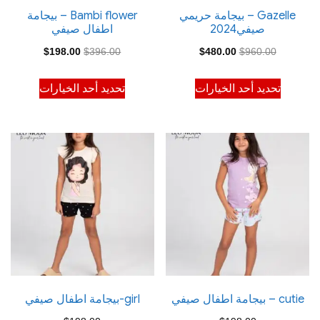
Gazelle – بيجامة حريمي
Bambi flower – بيجامة
صيفي2024
اطفال صيفي
السعر
السعر
السعر
السعر
$
198.00
$
396.00
$
480.00
$
960.00
الأصلي
الحالي
الأصلي
الحالي
هناك
هناك
تحديد أحد الخيارات
تحديد أحد الخيارات
هو:
هو:
هو:
هو:
العديد
العديد
$198.00.
$396.00.
$480.00.
$960.00.
من
من
الأشكال
الأشكال
المختلفة
المختلفة
لهذا
لهذا
المنتج.
المنتج.
يمكن
يمكن
اختيار
اختيار
الخيارات
الخيارات
على
على
صفحة
صفحة
cutie – بيجامة اطفال صيفي
girl-بيجامة اطفال صيفي
المنتج
المنتج