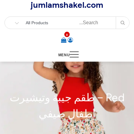
jumlamshakel.com
Ski
t
conten
0
MENU
Red – طقم جيبة وتيشيرت
اطفال صيفي