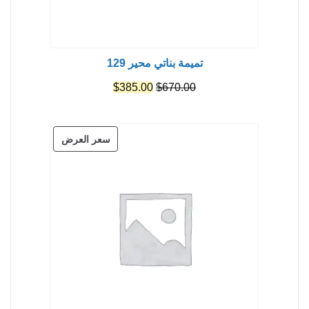
تميمة بناتي محير 129
السعر
السعر
$
385.00
$
670.00
الأصلي
الحالي
هو:
هو:
منتج
سعر العرض
$385.00.
$670.00.
مخفض