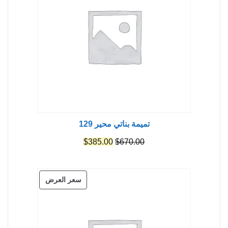
تميمة بناتي محير 129
السعر
السعر
$
385.00
$
670.00
الأصلي
الحالي
هو:
هو:
منتج
سعر العرض
$385.00.
$670.00.
مخفض