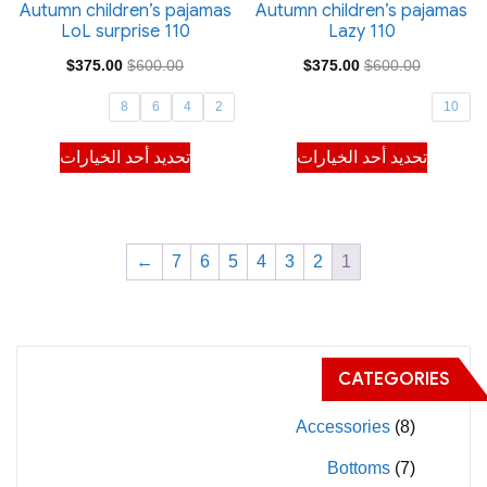
صفحة
صفحة
Autumn children’s pajamas
Autumn children’s pajamas
LoL surprise 110
Lazy 110
المنتج
المنتج
السعر
السعر
السعر
السعر
$
375.00
$
600.00
$
375.00
$
600.00
الأصلي
الحالي
الأصلي
الحالي
8
6
4
2
10
هو:
هو:
هو:
هو:
هناك
هناك
تحديد أحد الخيارات
تحديد أحد الخيارات
$375.00.
$600.00.
$375.00.
$600.00.
العديد
العديد
من
من
الأشكال
الأشكال
المختلفة
المختلفة
←
7
6
5
4
3
2
1
لهذا
لهذا
المنتج.
المنتج.
يمكن
يمكن
CATEGORIES
اختيار
اختيار
الخيارات
الخيارات
Accessories
(8)
على
على
Bottoms
(7)
صفحة
صفحة