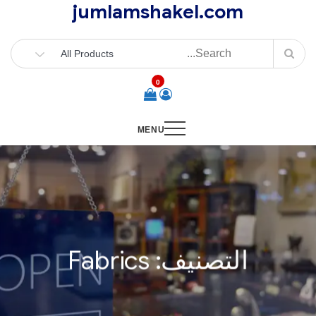
jumlamshakel.com
Ski
t
conten
0
MENU
التصنيف:
Fabrics