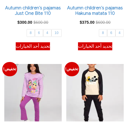
صفحة
صفحة
Autumn children’s pajamas
Autumn children’s pajamas
Just One Bite 110
Hakuna matata 110
المنتج
المنتج
السعر
السعر
السعر
السعر
$
300.00
$
600.00
$
375.00
$
600.00
الأصلي
الحالي
الأصلي
الحالي
8
6
4
10
8
6
4
هو:
هو:
هو:
هو:
هناك
هناك
تحديد أحد الخيارات
تحديد أحد الخيارات
$300.00.
$600.00.
$375.00.
$600.00.
العديد
العديد
من
من
الأشكال
الأشكال
تخفيض!
تخفيض!
المختلفة
المختلفة
لهذا
لهذا
المنتج.
المنتج.
يمكن
يمكن
اختيار
اختيار
الخيارات
الخيارات
على
على