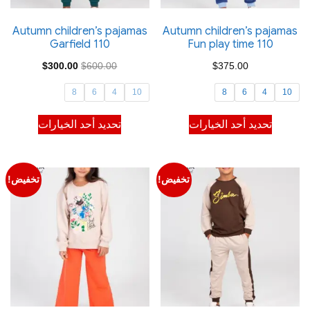
على
على
صفحة
صفحة
Autumn children’s pajamas
Autumn children’s pajamas
Garfield 110
Fun play time 110
المنتج
المنتج
السعر
السعر
$
300.00
$
600.00
$
375.00
الأصلي
الحالي
8
6
4
10
8
6
4
10
هو:
هو:
هناك
هناك
تحديد أحد الخيارات
تحديد أحد الخيارات
$300.00.
$600.00.
العديد
العديد
من
من
الأشكال
الأشكال
تخفيض!
تخفيض!
المختلفة
المختلفة
لهذا
لهذا
المنتج.
المنتج.
يمكن
يمكن
اختيار
اختيار
الخيارات
الخيارات
على
على