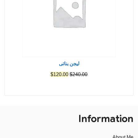
ليجن بناتى
السعر
السعر
$
120.00
$
240.00
الأصلي
الحالي
هو:
هو:
$120.00.
$240.00.
Information
About Me