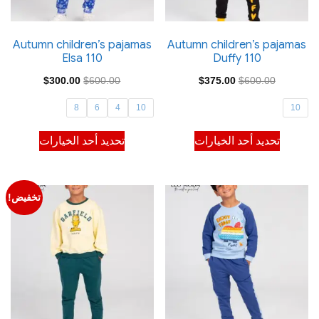
الخيارات
الخيارات
على
على
صفحة
صفحة
Autumn children’s pajamas
Autumn children’s pajamas
Elsa 110
Duffy 110
المنتج
المنتج
السعر
السعر
السعر
السعر
$
300.00
$
600.00
$
375.00
$
600.00
الأصلي
الحالي
الأصلي
الحالي
8
6
4
10
10
هو:
هو:
هو:
هو:
هناك
هناك
تحديد أحد الخيارات
تحديد أحد الخيارات
$300.00.
$600.00.
$375.00.
$600.00.
العديد
العديد
من
من
الأشكال
الأشكال
تخفيض!
المختلفة
المختلفة
لهذا
لهذا
المنتج.
المنتج.
يمكن
يمكن
اختيار
اختيار
الخيارات
الخيارات