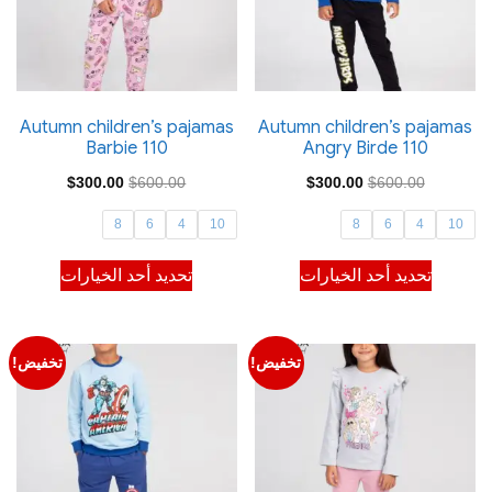
اختيار
اختيار
الخيارات
الخيارات
على
على
صفحة
صفحة
Autumn children’s pajamas
Autumn children’s pajamas
Barbie 110
Angry Birde 110
المنتج
المنتج
السعر
السعر
السعر
السعر
$
300.00
$
600.00
$
300.00
$
600.00
الأصلي
الحالي
الأصلي
الحالي
8
6
4
10
8
6
4
10
هو:
هو:
هو:
هو:
هناك
هناك
تحديد أحد الخيارات
تحديد أحد الخيارات
$300.00.
$600.00.
$300.00.
$600.00.
العديد
العديد
من
من
الأشكال
الأشكال
تخفيض!
تخفيض!
المختلفة
المختلفة
لهذا
لهذا
المنتج.
المنتج.
يمكن
يمكن