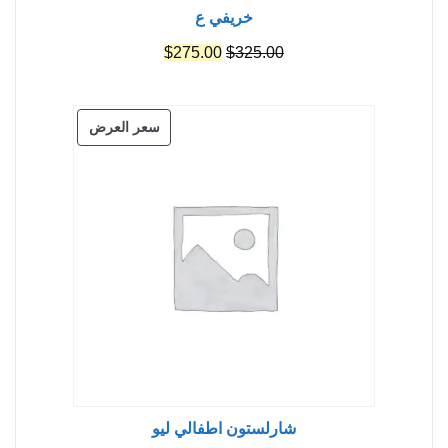
خريفي ع
السعر
السعر
$
275.00
$
325.00
الأصلي
الحالي
هو:
هو:
منتج
سعر العرض
$275.00.
$325.00.
مخفض
شارلستون اطفالي ليو