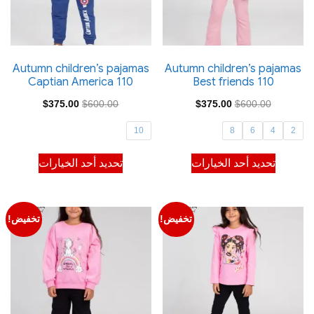
اختيار
اختيار
الخيارات
الخيارات
على
على
صفحة
صفحة
Autumn children’s pajamas
Autumn children’s pajamas
Captian America 110
Best friends 110
المنتج
المنتج
السعر
السعر
السعر
السعر
$
375.00
$
600.00
$
375.00
$
600.00
الأصلي
الحالي
الأصلي
الحالي
10
8
6
4
2
هو:
هو:
هو:
هو:
هناك
هناك
تحديد أحد الخيارات
تحديد أحد الخيارات
$375.00.
$600.00.
$375.00.
$600.00.
العديد
العديد
من
من
الأشكال
الأشكال
تخفيض!
تخفيض!
المختلفة
المختلفة
لهذا
لهذا
المنتج.
المنتج.
يمكن
يمكن
اختيار
اختيار