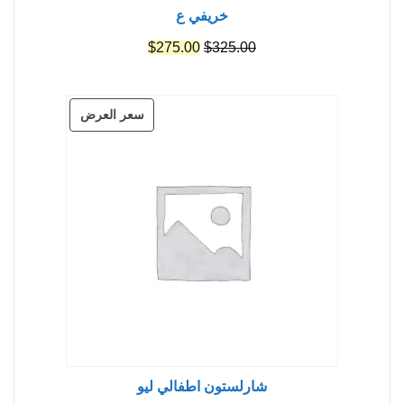
خريفي ع
السعر
السعر
$
275.00
$
325.00
الأصلي
الحالي
هو:
هو:
منتج
سعر العرض
$275.00.
$325.00.
مخفض
شارلستون اطفالي ليو