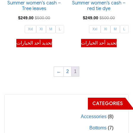
صفحة
صفحة
Summer women’s cash –
Summer women’s cash –
Tree leaves
red tie dye
المنتج
المنتج
السعر
السعر
السعر
السعر
$
249.00
$
500.00
$
249.00
$
500.00
الأصلي
الحالي
الأصلي
الحالي
Xxl
Xl
M
L
Xxl
Xl
M
L
هو:
هو:
هو:
هو:
هناك
هناك
تحديد أحد الخيارات
تحديد أحد الخيارات
$249.00.
$500.00.
$249.00.
$500.00.
العديد
العديد
من
من
الأشكال
الأشكال
المختلفة
المختلفة
←
2
1
لهذا
لهذا
المنتج.
المنتج.
يمكن
يمكن
CATEGORIES
اختيار
اختيار
الخيارات
الخيارات
Accessories
(8)
على
على
Bottoms
(7)
صفحة
صفحة