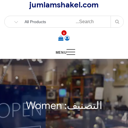
jumlamshakel.com
Ski
t
conten
0
MENU
التصنيف:
Women