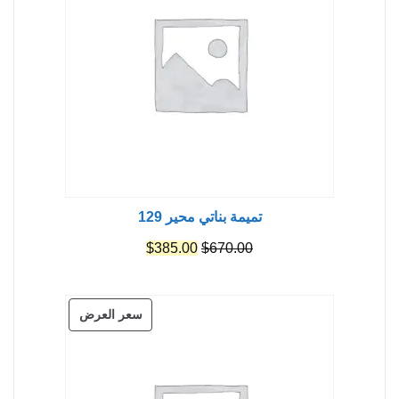
تميمة بناتي محير 129
السعر
السعر
$
385.00
$
670.00
الأصلي
الحالي
هو:
هو:
منتج
سعر العرض
$385.00.
$670.00.
مخفض