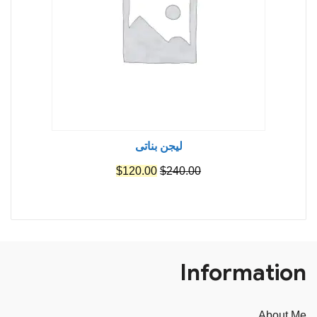
ليجن بناتى
السعر
السعر
$
120.00
$
240.00
الأصلي
الحالي
هو:
هو:
$120.00.
$240.00.
Information
About Me