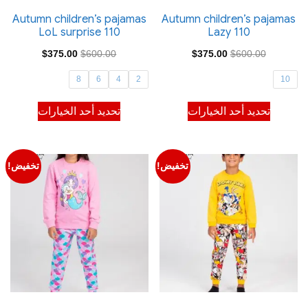
صفحة
صفحة
Autumn children’s pajamas
Autumn children’s pajamas
LoL surprise 110
Lazy 110
المنتج
المنتج
السعر
السعر
السعر
السعر
$
375.00
$
600.00
$
375.00
$
600.00
الأصلي
الحالي
الأصلي
الحالي
8
6
4
2
10
هو:
هو:
هو:
هو:
هناك
هناك
تحديد أحد الخيارات
تحديد أحد الخيارات
$375.00.
$600.00.
$375.00.
$600.00.
العديد
العديد
من
من
الأشكال
الأشكال
تخفيض!
تخفيض!
المختلفة
المختلفة
لهذا
لهذا
المنتج.
المنتج.
يمكن
يمكن
اختيار
اختيار
الخيارات
الخيارات
على
على