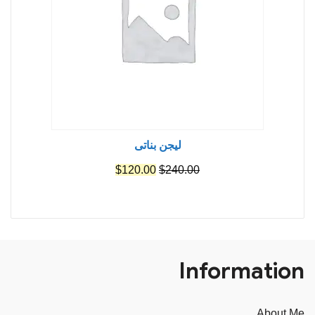
ليجن بناتى
السعر
السعر
$
120.00
$
240.00
الأصلي
الحالي
هو:
هو:
$120.00.
$240.00.
Information
About Me