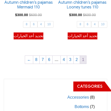
صفحة
صفحة
Autumn children’s pajamas
Autumn children’s pajamas
Mermaid 110
Looney tunes 110
المنتج
المنتج
السعر
السعر
السعر
السعر
$
300.00
$
600.00
$
300.00
$
600.00
الأصلي
الحالي
الأصلي
الحالي
8
6
4
10
8
6
4
10
هو:
هو:
هو:
هو:
هناك
هناك
تحديد أحد الخيارات
تحديد أحد الخيارات
$300.00.
$600.00.
$300.00.
$600.00.
العديد
العديد
من
من
الأشكال
الأشكال
المختلفة
المختلفة
←
8
7
6
…
4
3
2
1
لهذا
لهذا
المنتج.
المنتج.
يمكن
يمكن
CATEGORIES
اختيار
اختيار
الخيارات
الخيارات
Accessories
(8)
على
على
Bottoms
(7)
صفحة
صفحة