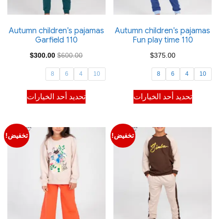
الخيارات
الخيارات
على
على
صفحة
صفحة
Autumn children’s pajamas
Autumn children’s pajamas
Garfield 110
Fun play time 110
المنتج
المنتج
السعر
السعر
$
300.00
$
600.00
$
375.00
الأصلي
الحالي
8
6
4
10
8
6
4
10
هو:
هو:
هناك
هناك
تحديد أحد الخيارات
تحديد أحد الخيارات
$300.00.
$600.00.
العديد
العديد
من
من
الأشكال
الأشكال
تخفيض!
تخفيض!
المختلفة
المختلفة
لهذا
لهذا
المنتج.
المنتج.
يمكن
يمكن
اختيار
اختيار
الخيارات
الخيارات