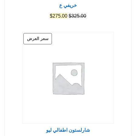
خريفي ع
السعر
السعر
$
275.00
$
325.00
الأصلي
الحالي
هو:
هو:
منتج
سعر العرض
$275.00.
$325.00.
مخفض
شارلستون اطفالي ليو