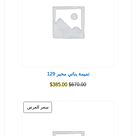
تميمة بناتي محير 129
السعر
السعر
$
385.00
$
670.00
الأصلي
الحالي
هو:
هو:
منتج
سعر العرض
$385.00.
$670.00.
مخفض