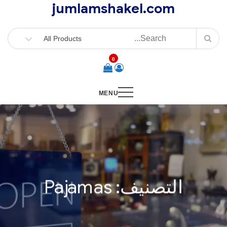
jumlamshakel.com
Ski
t
conten
0
MENU
التصنيف:
Pajamas