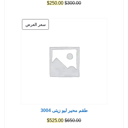
السعر
السعر
$
250.00
$
300.00
الأصلي
الحالي
هو:
هو:
منتج
سعر العرض
$250.00.
$300.00.
مخفض
طقم محير ليو زيتى 3004
السعر
السعر
$
525.00
$
650.00