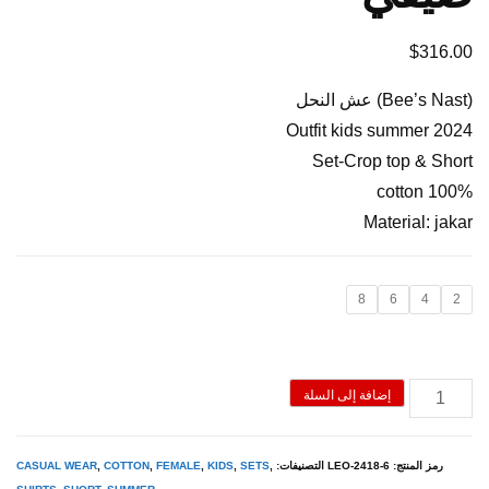
$
316.00
(Bee’s Nast) عش النحل
Outfit kids summer 2024
Set-Crop top & Short
100% cotton
Material: jakar
8
6
4
2
كمية
إضافة إلى السلة
Mauve
-
رمز المنتج:
LEO-2418-6
التصنيفات:
,
SETS
,
KIDS
,
FEMALE
,
COTTON
,
CASUAL WEAR
طقم