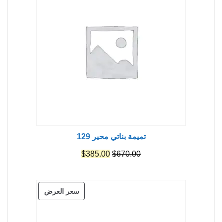
مخفض
تميمة بناتي محير 129
السعر
السعر
$
385.00
$
670.00
الأصلي
الحالي
هو:
هو:
منتج
سعر العرض
$385.00.
$670.00.
مخفض