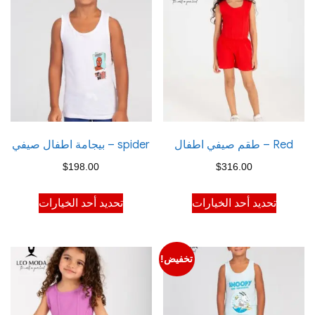
Red – طقم صيفي اطفال
spider – بيجامة اطفال صيفي
$
198.00
$
316.00
هناك
هناك
تحديد أحد الخيارات
تحديد أحد الخيارات
العديد
العديد
من
من
الأشكال
الأشكال
تخفيض!
المختلفة
المختلفة
لهذا
لهذا
المنتج.
المنتج.