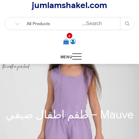
jumlamshakel.com
Ski
t
conten
0
MENU
Mauve – طقم اطفال صيفي