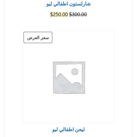
شارلستون اطفالي ليو
السعر
السعر
$
250.00
$
300.00
الأصلي
الحالي
هو:
هو:
منتج
سعر العرض
$250.00.
$300.00.
مخفض
ليجن اطفالي ليو