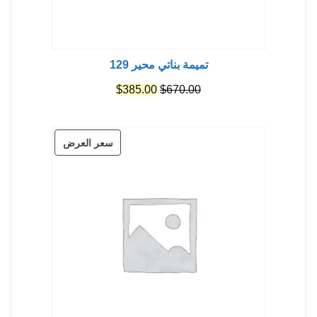
تميمة بناتي محير 129
السعر
السعر
$
385.00
$
670.00
الأصلي
الحالي
هو:
هو:
منتج
سعر العرض
$385.00.
$670.00.
مخفض