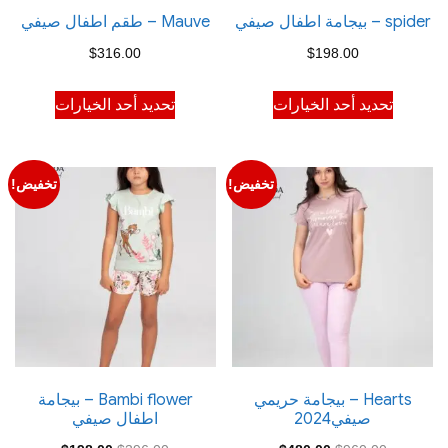
spider – بيجامة اطفال صيفي
Mauve – طقم اطفال صيفي
$
316.00
$
198.00
هناك
هناك
تحديد أحد الخيارات
تحديد أحد الخيارات
العديد
العديد
من
من
الأشكال
الأشكال
تخفيض!
تخفيض!
المختلفة
المختلفة
لهذا
لهذا
المنتج.
المنتج.
يمكن
يمكن
اختيار
اختيار
الخيارات
الخيارات
على
على
صفحة
صفحة
Hearts – بيجامة حريمي
Bambi flower – بيجامة
صيفي2024
اطفال صيفي
المنتج
المنتج