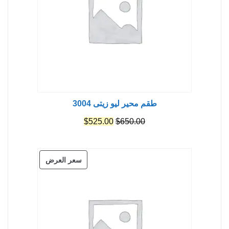
طقم محير ليو زيتى 3004
السعر
السعر
$
525.00
$
650.00
الأصلي
الحالي
هو:
هو:
منتج
سعر العرض
$525.00.
$650.00.
مخفض