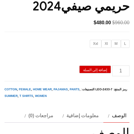
حريمي صيفي2024
السعر
السعر
$
480.00
$
960.00
الأصلي
الحالي
هو:
هو:
Xxl
Xl
M
L
$480.00.
$960.00.
كمية
إضافة إلى السلة
Gazelle
-
رمز المنتج:
LEO-2433-7
التصنيفات:
,
PANTS
,
PAJAMAS
,
HOME WEAR
,
FEMALE
,
COTTON
بيجامة
SUMMER
,
T SHIRTS
,
WOMEN
حريمي
صيفي2024
الوصف
معلومات إضافية
مراجعات (0)
الوصف