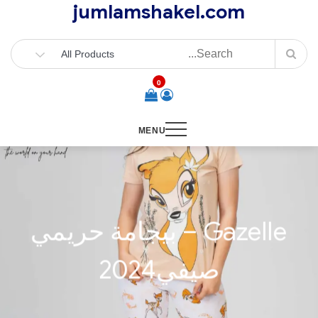
jumlamshakel.com
Ski
t
conten
0
MENU
Gazelle – بيجامة حريمي
صيفي2024