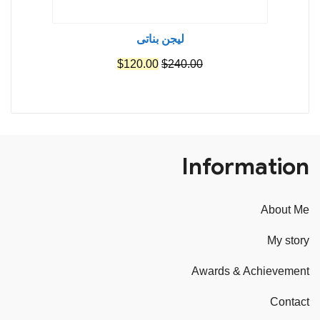
ليجن بناتى
السعر
السعر
$
120.00
$
240.00
الأصلي
الحالي
هو:
هو:
$120.00.
$240.00.
Information
About Me
My story
Awards & Achievement
Contact