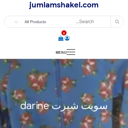
jumlamshakel.com
Ski
t
conten
0
MENU
سويت شيرت darine