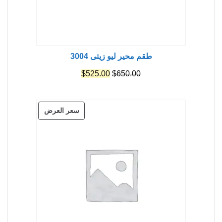
طقم محير ليو زيتى 3004
السعر
السعر
$
525.00
$
650.00
الأصلي
الحالي
هو:
هو:
منتج
سعر العرض
$525.00.
$650.00.
مخفض