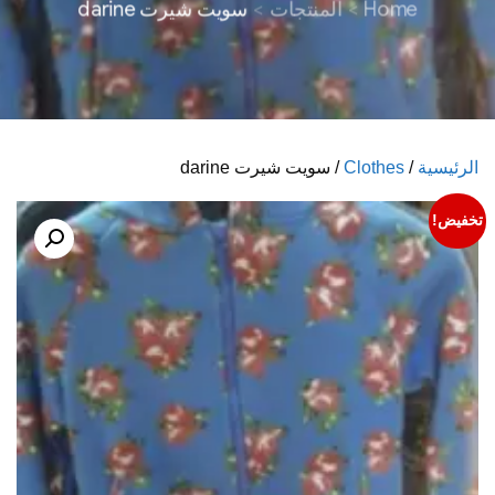
Home
المنتجات
سويت شيرت darine
الرئيسية
/
Clothes
/ سويت شيرت darine
تخفيض!