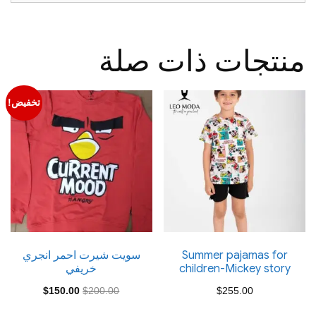
منتجات ذات صلة
تخفيض!
Summer pajamas for
سويت شيرت احمر انجري
children-Mickey story
خريفي
السعر
السعر
$
150.00
$
200.00
$
255.00
الأصلي
الحالي
هناك
هناك