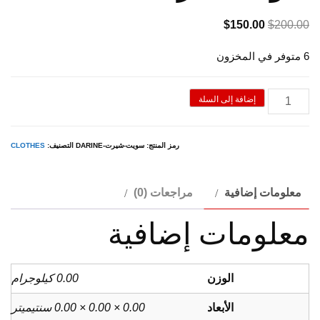
السعر
السعر
$
150.00
$
200.00
الأصلي
الحالي
6 متوفر في المخزون
هو:
هو:
$150.00.
$200.00.
كمية
إضافة إلى السلة
سويت
شيرت
رمز المنتج:
سويت-شيرت-DARINE
التصنيف:
CLOTHES
darine
معلومات إضافية
مراجعات (0)
معلومات إضافية
الوزن
0.00 كيلوجرام
الأبعاد
0.00 × 0.00 × 0.00 سنتيميتر