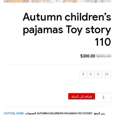
Autumn children’s
pajamas Toy story
110
السعر
السعر
$
300.00
$
600.00
الأصلي
الحالي
هو:
هو:
8
6
4
10
$300.00.
$600.00.
كمية
إضافة إلى السلة
Autumn
children's
رمز المنتج:
AUTUMN-CHILDREN'S-PAJAMAS-TOY-STORY
التصنيفات:
HOME
,
COTTON