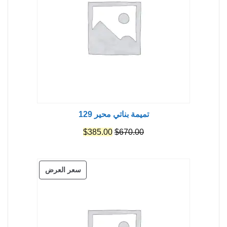
تميمة بناتي محير 129
السعر
السعر
$
385.00
$
670.00
الأصلي
الحالي
هو:
هو:
منتج
سعر العرض
$385.00.
$670.00.
مخفض