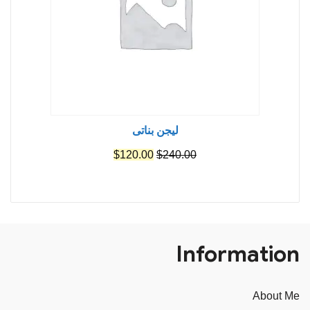
ليجن بناتى
السعر
السعر
$
120.00
$
240.00
الأصلي
الحالي
هو:
هو:
$120.00.
$240.00.
Information
About Me