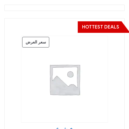
HOTTEST DEALS
منتج
سعر العرض
مخفض
خريفي ع