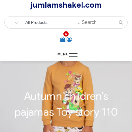
jumlamshakel.com
Ski
t
conten
0
MENU
Autumn children’s
pajamas Toy story 110