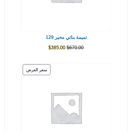
تميمة بناتي محير 129
السعر
السعر
$
385.00
$
670.00
الأصلي
الحالي
هو:
هو:
منتج
سعر العرض
$385.00.
$670.00.
مخفض