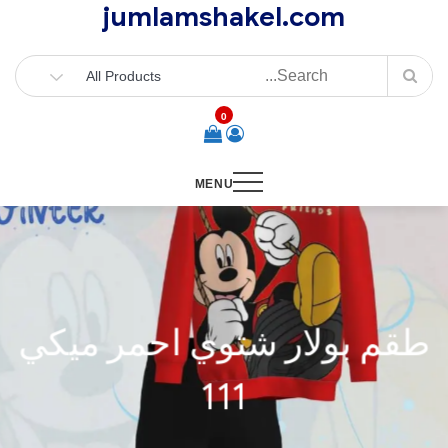
jumlamshakel.com
Ski
t
conten
0
MENU
طقم بولار شتوي احمر ميكي
111