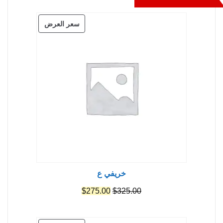
منتج
سعر العرض
مخفض
خريفي ع
السعر
السعر
$
275.00
$
325.00
الأصلي
الحالي
هو:
هو: