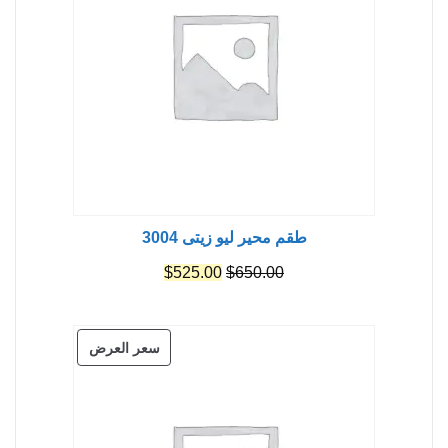
طقم محير ليو زيتى 3004
السعر
السعر
$
525.00
$
650.00
الأصلي
الحالي
هو:
هو:
منتج
سعر العرض
$525.00.
$650.00.
مخفض