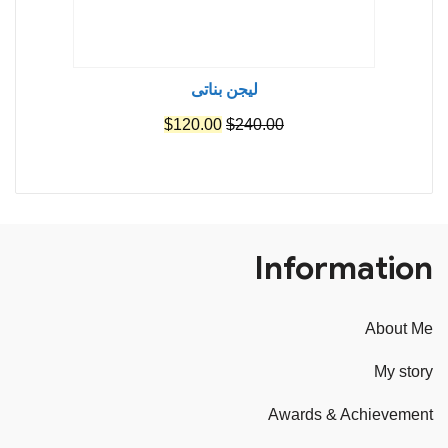
ليجن بناتى
السعر
السعر
$
120.00
$
240.00
الأصلي
الحالي
هو:
هو:
$120.00.
$240.00.
Information
About Me
My story
Awards & Achievement