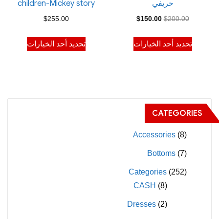
خريفي
children-Mickey story
المنتج
السعر
السعر
$
255.00
$
150.00
$
200.00
الأصلي
الحالي
هناك
هناك
تحديد أحد الخيارات
تحديد أحد الخيارات
هو:
هو:
العديد
العديد
$150.00.
$200.00.
من
من
الأشكال
الأشكال
المختلفة
المختلفة
لهذا
لهذا
CATEGORIES
المنتج.
المنتج.
يمكن
يمكن
Accessories
(8)
اختيار
اختيار
Bottoms
(7)
الخيارات
الخيارات
Categories
(252)
على
على
CASH
(8)
صفحة
صفحة
المنتج
المنتج
Dresses
(2)