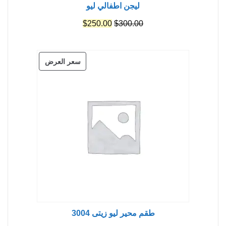
ليجن اطفالي ليو
السعر
السعر
$
250.00
$
300.00
الأصلي
الحالي
هو:
هو:
منتج
سعر العرض
$250.00.
$300.00.
مخفض
طقم محير ليو زيتى 3004