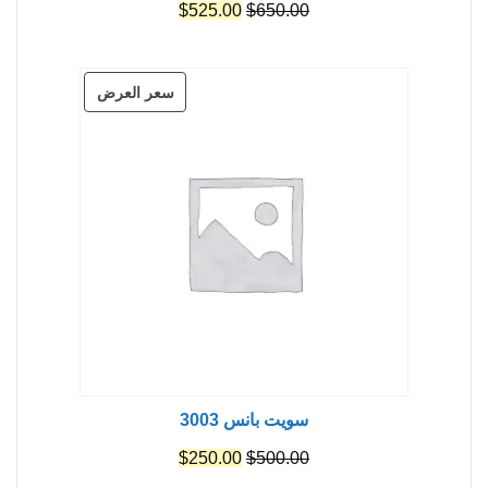
السعر
السعر
$
525.00
$
650.00
الأصلي
الحالي
هو:
هو:
منتج
سعر العرض
$525.00.
$650.00.
مخفض
سويت بانس 3003
السعر
السعر
$
250.00
$
500.00
الأصلي
الحالي