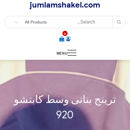
jumlamshakel.com
Ski
t
conten
0
MENU
ترينج بناتى وسط كابتشو
920