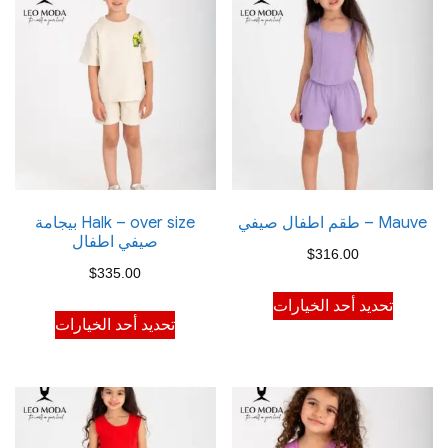
Mauve – طقم اطفال صيفي
Halk – over size بيجامة
صيفي اطفال
$
316.00
$
335.00
هناك
تحديد أحد الخيارات
هناك
العديد
تحديد أحد الخيارات
العديد
من
من
الأشكال
الأشكال
المختلفة
المختلفة
لهذا
لهذا