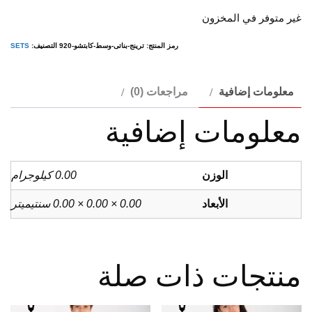
الأصلي
الحالي
غير متوفر في المخزون
هو:
هو:
$655.00.
$1,310.00.
رمز المنتج:
ترينج-بناتى-وسط-كابتشو-920
التصنيف:
SETS
معلومات إضافية
مراجعات (0)
معلومات إضافية
الوزن
0.00 كيلوجرام
الأبعاد
0.00 × 0.00 × 0.00 سنتيميتر
منتجات ذات صلة