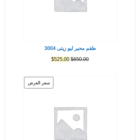
طقم محير ليو زيتى 3004
السعر
السعر
$
525.00
$
650.00
الأصلي
الحالي
هو:
هو:
منتج
سعر العرض
$525.00.
$650.00.
مخفض