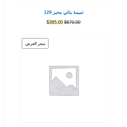
تميمة بناتي محير 129
السعر
السعر
$
385.00
$
670.00
الأصلي
الحالي
هو:
هو:
منتج
سعر العرض
$385.00.
$670.00.
مخفض