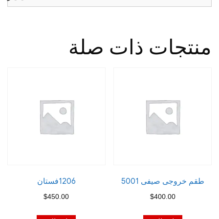
منتجات ذات صلة
طقم خروجى صيفى 5001
1206فستان
$
450.00
$
400.00