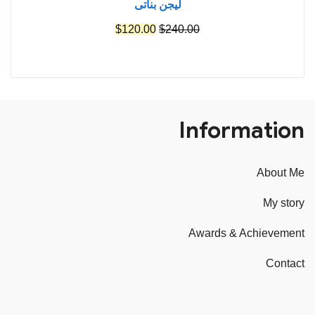
ليجن بناتى
السعر
السعر
$
120.00
$
240.00
الأصلي
الحالي
هو:
هو:
$120.00.
$240.00.
Information
About Me
My story
Awards & Achievement
Contact