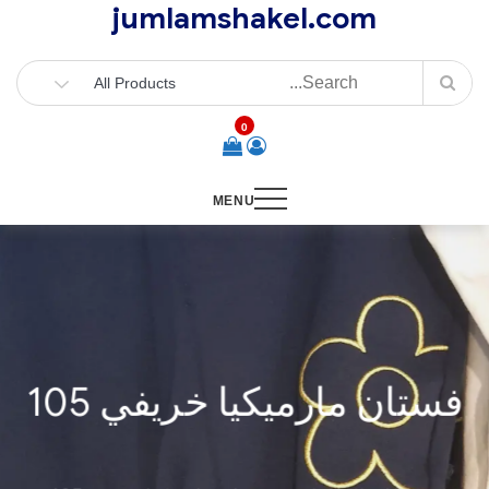
jumlamshakel.com
Ski
t
conten
0
MENU
فستان مارميكيا خريفي 105