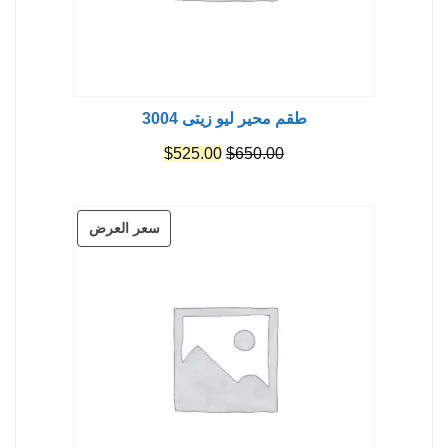
طقم محير ليو زيتى 3004
السعر
السعر
$
525.00
$
650.00
الأصلي
الحالي
هو:
هو:
منتج
سعر العرض
$525.00.
$650.00.
مخفض