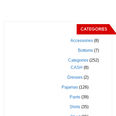
$150.00.
$200.00.
$150.00.
$200.00.
من
من
الأشكال
الأشكال
المختلفة
المختلفة
لهذا
لهذا
CATEGORIES
المنتج.
المنتج.
يمكن
يمكن
Accessories
(8)
اختيار
اختيار
Bottoms
(7)
الخيارات
الخيارات
Categories
(252)
على
على
CASH
(8)
صفحة
صفحة
المنتج
المنتج
Dresses
(2)
Pajamas
(126)
Pants
(39)
Shirts
(35)