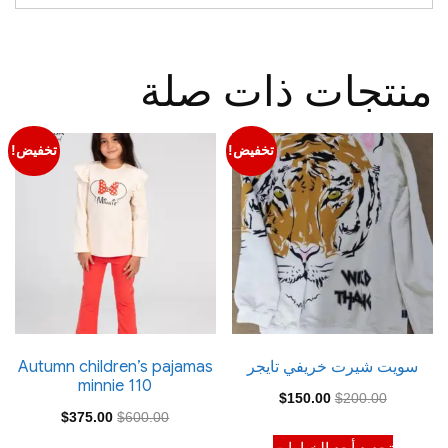
منتجات ذات صلة
تخفيض!
تخفيض!
سويت شيرت خريفي تايجر
Autumn children’s pajamas
minnie 110
السعر
السعر
$
150.00
$
200.00
السعر
السعر
$
375.00
$
600.00
الأصلي
الحالي
هناك
الأصلي
الحالي