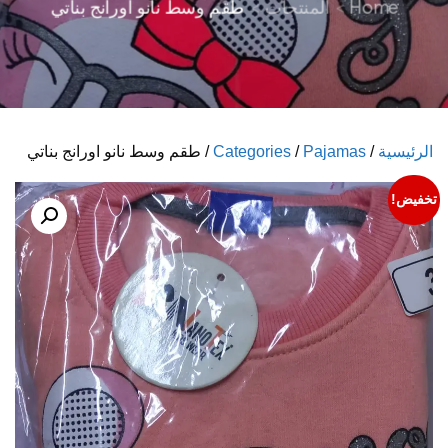
Home
المنتجات
طقم وسط نانو اورانج بناتي
الرئيسية
/
Pajamas
/
Categories
/ طقم وسط نانو اورانج بناتي
تخفيض!