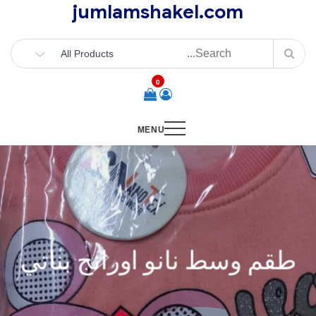
jumlamshakel.com
Ski
t
conten
0
MENU
طقم وسط نانو اورانج بناتي