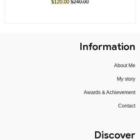
السعر
السعر
$
120.00
$
240.00
الأصلي
الحالي
هو:
هو:
$120.00.
$240.00.
Information
About Me
My story
Awards & Achievement
Contact
Discover