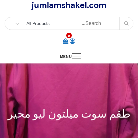
jumlamshakel.com
Ski
t
conten
0
MENU
طقم سوت ميلتون ليو محير