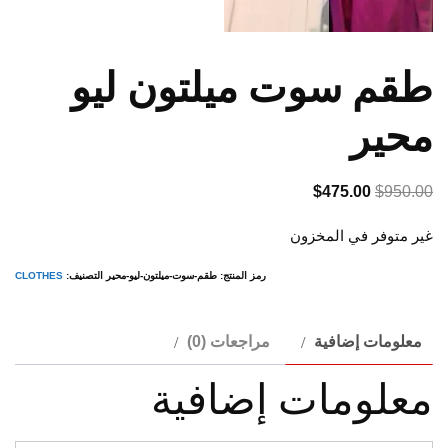
طقم سوت ميلتون ليو
محير
السعر
السعر
$
475.00
$
950.00
الأصلي
الحالي
غير متوفر في المخزون
هو:
هو:
$475.00.
$950.00.
رمز المنتج:
طقم-سوت-ميلتون-ليو-محير
التصنيف:
CLOTHES
معلومات إضافية
مراجعات (0)
معلومات إضافية