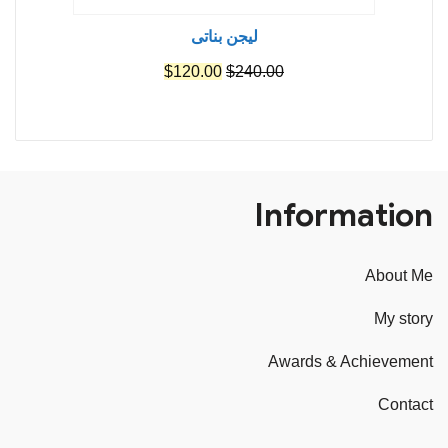
ليجن بناتى
السعر
السعر
$
120.00
$
240.00
الأصلي
الحالي
هو:
هو:
$120.00.
$240.00.
Information
About Me
My story
Awards & Achievement
Contact