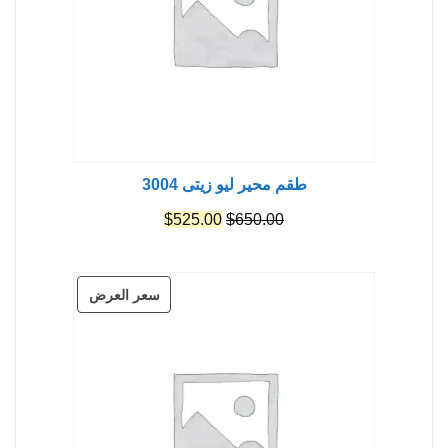
طقم محير ليو زيتى 3004
السعر
السعر
$
525.00
$
650.00
الأصلي
الحالي
هو:
هو:
منتج
سعر العرض
$525.00.
$650.00.
مخفض