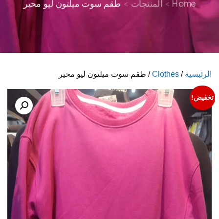
Home
المنتجات
طقم سوت ميلتون ليو محير
الرئيسية
/
Clothes
/ طقم سوت ميلتون ليو محير
تخفيض!