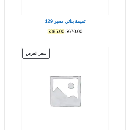
تميمة بناتي محير 129
السعر
السعر
$
385.00
$
670.00
الأصلي
الحالي
هو:
هو:
منتج
سعر العرض
$385.00.
$670.00.
مخفض