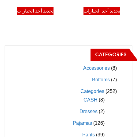
الأصلي
الحالي
هناك
هناك
تحديد أحد الخيارات
تحديد أحد الخيارات
هو:
هو:
العديد
العديد
$375.00.
$600.00.
من
من
الأشكال
الأشكال
المختلفة
المختلفة
لهذا
لهذا
CATEGORIES
المنتج.
المنتج.
يمكن
يمكن
Accessories
(8)
اختيار
اختيار
Bottoms
(7)
الخيارات
الخيارات
Categories
(252)
على
على
CASH
(8)
صفحة
صفحة
المنتج
المنتج
Dresses
(2)
Pajamas
(126)
Pants
(39)