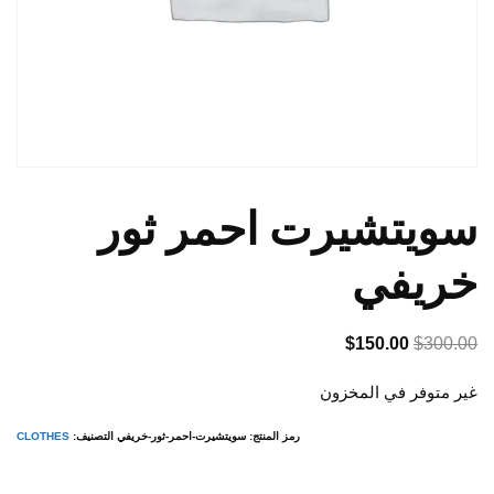
سويتشيرت احمر ثور
خريفي
السعر
السعر
$
150.00
$
300.00
الأصلي
الحالي
غير متوفر في المخزون
هو:
هو:
$150.00.
$300.00.
رمز المنتج:
سويتشيرت-احمر-ثور-خريفي
التصنيف:
CLOTHES