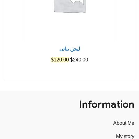
ليجن بناتى
السعر
السعر
$
120.00
$
240.00
الأصلي
الحالي
هو:
هو:
$120.00.
$240.00.
Information
About Me
My story