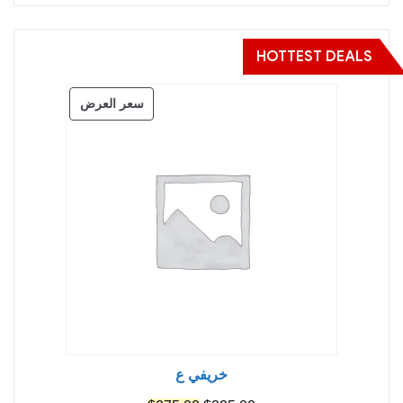
HOTTEST DEALS
منتج
سعر العرض
مخفض
خريفي ع