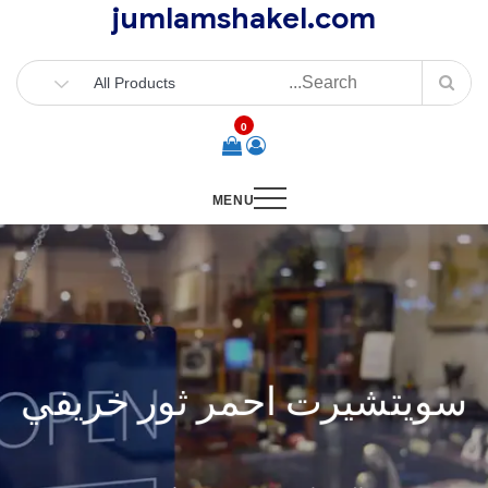
jumlamshakel.com
Ski
t
conten
0
MENU
سويتشيرت احمر ثور خريفي