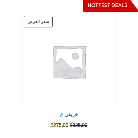
HOTTEST DEALS
منتج
سعر العرض
مخفض
خريفي ع
السعر
السعر
$
275.00
$
325.00
الأصلي
الحالي