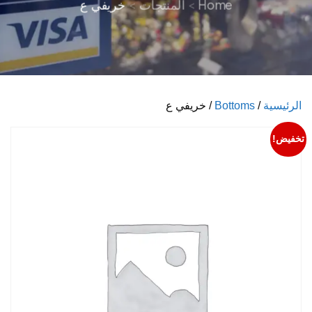
Home
المنتجات
خريفي ع
الرئيسية
/
Bottoms
/ خريفي ع
تخفيض!