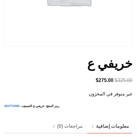
خريفي ع
السعر
السعر
$
275.00
$
325.00
الأصلي
الحالي
غير متوفر في المخزون
هو:
هو:
$275.00.
$325.00.
رمز المنتج:
خريفي-ع
التصنيف:
BOTTOMS
معلومات إضافية
مراجعات (0)