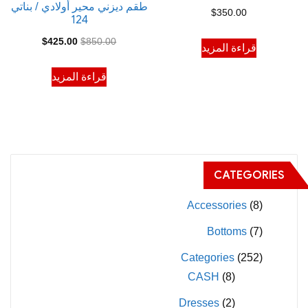
طقم ديزني محير أولادي / بناتي
$
350.00
124
السعر
السعر
$
425.00
$
850.00
قراءة المزيد
الأصلي
الحالي
قراءة المزيد
هو:
هو:
$425.00.
$850.00.
CATEGORIES
Accessories
(8)
Bottoms
(7)
Categories
(252)
CASH
(8)
Dresses
(2)