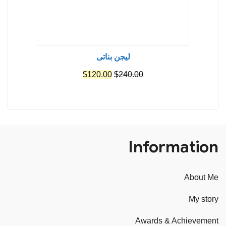
ليجن بناتى
السعر
السعر
$
120.00
$
240.00
الأصلي
الحالي
هو:
هو:
$120.00.
$240.00.
Information
About Me
My story
Awards & Achievement