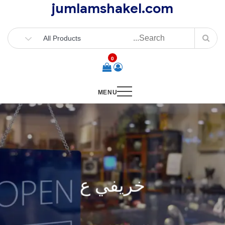
jumlamshakel.com
Ski
t
conten
0
MENU
خريفي ع