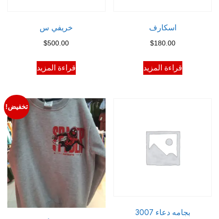
اسكارف
خريفي س
$
500.00
$
180.00
قراءة المزيد
قراءة المزيد
تخفيض!
بجامه دعاء 3007