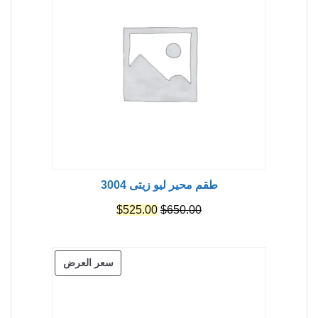
طقم محير ليو زيتى 3004
السعر
السعر
$
525.00
$
650.00
الأصلي
الحالي
هو:
هو:
منتج
سعر العرض
$525.00.
$650.00.
مخفض